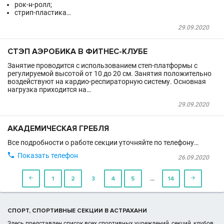
рок-н-ролл;
стрип-пластика…
29.09.2020
СТЭП АЭРОБИКА В ФИТНЕС-КЛУБЕ
Занятие проводится с использованием степ-платформы с
регулируемой высотой от 10 до 20 см. Занятия положительно
воздействуют на кардио-респираторную систему. Основная
нагрузка приходится на…
29.09.2020
АКАДЕМИЧЕСКАЯ ГРЕБЛЯ
Все подробности о работе секции уточняйте по телефону…

Показать телефон
26.09.2020
…

1
2
3
4
5
14

СПОРТ, СПОРТИВНЫЕ СЕКЦИИ В АСТРАХАНИ
Здесь представлен список всех спортивных учреждений, секций, клубов