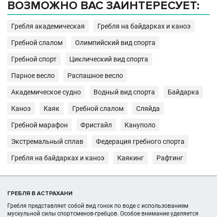
ВОЗМОЖНО ВАС ЗАИНТЕРЕСУЕТ:
Гребля академическая
Гребля на байдарках и каноэ
Гребной слалом
Олимпийский вид спорта
Гребной спорт
Циклический вид спорта
Парное весло
Распашное весло
Академическое судно
Водный вид спорта
Байдарка
Каноэ
Каяк
Гребной слалом
Сляйда
Гребной марафон
Фристайл
Кануполо
Экстремальный сплав
Федерация гребного спорта
Гребля на байдарках и каноэ
Каякинг
Рафтинг
ГРЕБЛЯ В АСТРАХАНИ
Гребля представляет собой вид гонок по воде с использованием
мускульной силы спортсменов-гребцов. Особое внимание уделяется