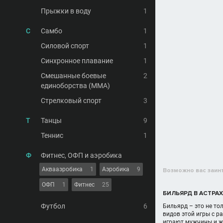
Прыжки в воду
1
С
Самбо
1
Силовой спорт
1
Синхронное плавание
1
Смешанные боевые
2
единоборства (MMA)
Стрелковый спорт
3
Т
Танцы
9
Теннис
1
Ф
Фитнес, ОФП и аэробика
Аквааэробика
1
Аэробика
9
Возможно вас заин
ОФП
1
Фитнес
25
БИЛЬЯРД В АСТРА
Футбол
6
Бильярд – это не то
видов этой игры с 
играют мужчины и же