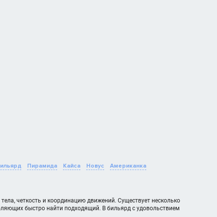
бильярд
Пирамида
Кайса
Новус
Американка
ь тела, четкость и координацию движений. Существует несколько
оляющих быстро найти подходящий. В бильярд с удовольствием