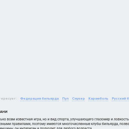
тересует:
Федерация бильярда
Пул
Снукер
Карамболь
Русский 
ХАНИ
лько всем известная игра, но и вид спорта, улучшающего глазомер и ловкост
разными правилами, поэтому имеются многочисленные клубы бильярда, позв
нщины, он интересен и подходит для любого возраста.