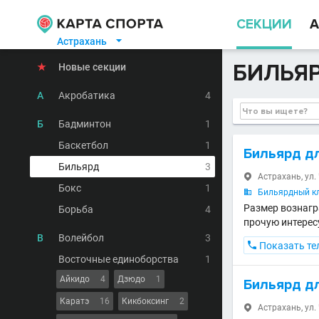
СЕКЦИИ
А
Астрахань

БИЛЬЯР
★
Новые секции
А
Акробатика
4
Б
Бадминтон
1
Баскетбол
1
Бильярд д
Бильярд
3
Астрахань, ул.

Бокс
1
Бильярдный кл

Размер вознагр
Борьба
4
прочую интерес
В
Волейбол
3

Показать те
Восточные единоборства
1
Айкидо
4
Дзюдо
1
Бильярд д
Каратэ
16
Кикбоксинг
2
Астрахань, ул.
