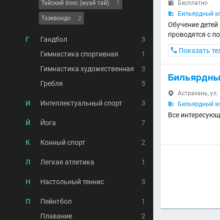
Тайский бокс (муай тай)
1
Бесплатно

Бильярдный кл

Тхэквондо
2
Обучение детей
проводятся с по
Г
Гандбол
3

Показать те
Гимнастика спортивная
1
Гимнастика художественная
3
Бильярдны
Гребля
5
Астрахань, ул.

И
Интеллектуальный спорт
3
Бильярдный кл

Все интересующ
Й
Йога
7
К
Конный спорт
2
Л
Легкая атлетика
1
Н
Настольный теннис
3
П
Пейнтбол
1
Плавание
2